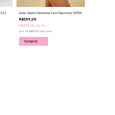
LCCI
Saia Jeans Feminina Com Recortes OPEN
R$339,00
R$305,10
com
Pix
10
x
de
R$33,90
sem juros
Comprar