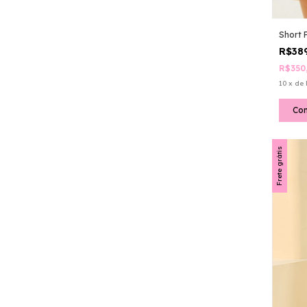
Short 
R$38
R$350
10
x
de
Co
Frete grátis