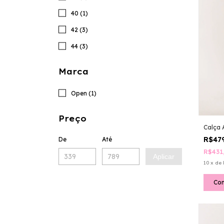
40 (1)
42 (3)
44 (3)
Marca
Open (1)
Preço
Calça
R$47
De
Até
R$431
Aplicar
10
x
de
Co