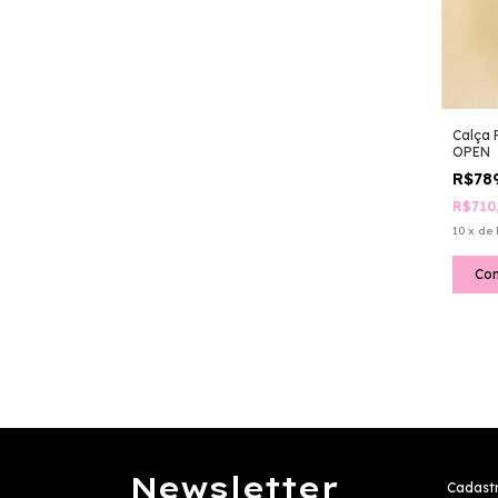
Calça 
OPEN
R$78
R$710
10
x
de
Co
Newsletter
Cadastr