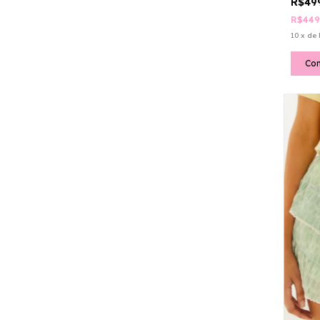
R$49
R$449
10
x
de
Co