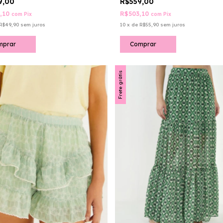
9,00
R$559,00
,10
R$503,10
com
Pix
com
Pix
R$49,90
sem juros
10
x
de
R$55,90
sem juros
mprar
Comprar
Frete grátis