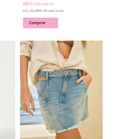
R$377,10
com
Pix
10
x
de
R$41,90
sem juros
Comprar