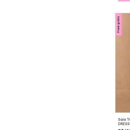
Frete grátis
Saia T
DRESS