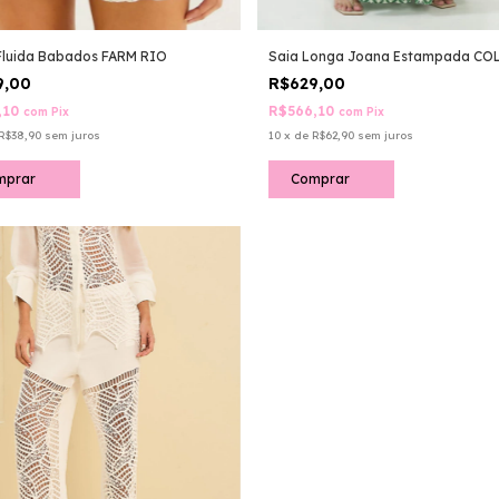
Fluida Babados FARM RIO
Saia Longa Joana Estampada CO
9,00
R$629,00
,10
R$566,10
com
Pix
com
Pix
R$38,90
sem juros
10
x
de
R$62,90
sem juros
mprar
Comprar