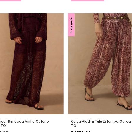
Frete grátis
ricot Rendada Vinho Outono
Calça Aladim Tule Estampa Garoa
 TO
TO