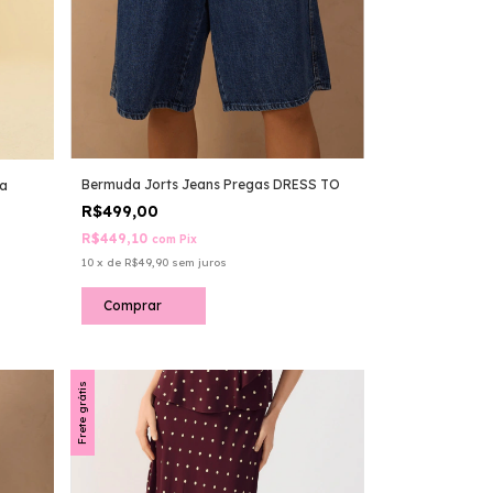
Bermuda Jorts Jeans Pregas DRESS TO
ha
R$499,00
R$449,10
com
Pix
10
x
de
R$49,90
sem juros
Comprar
Frete grátis