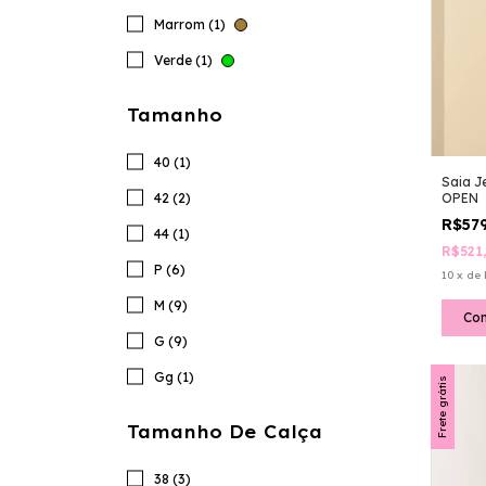
Marrom (1)
Verde (1)
Tamanho
40 (1)
Saia J
42 (2)
OPEN
R$57
44 (1)
R$521
P (6)
10
x
de
M (9)
Co
G (9)
Gg (1)
Frete grátis
Tamanho De Calça
38 (3)