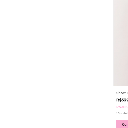
Short 
R$33
R$305
10
x
de
Co