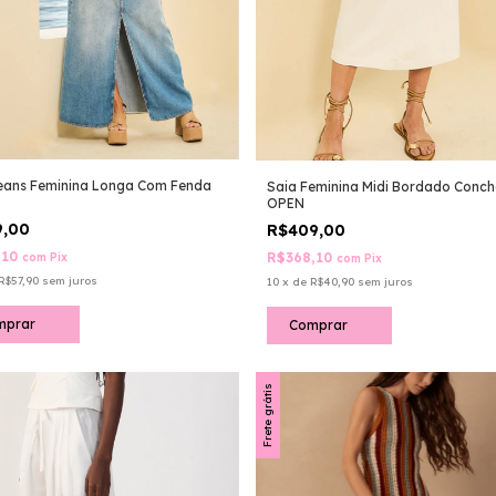
eans Feminina Longa Com Fenda
Saia Feminina Midi Bordado Conc
OPEN
9,00
R$409,00
,10
R$368,10
com
Pix
com
Pix
R$57,90
sem juros
10
x
de
R$40,90
sem juros
mprar
Comprar
Frete grátis