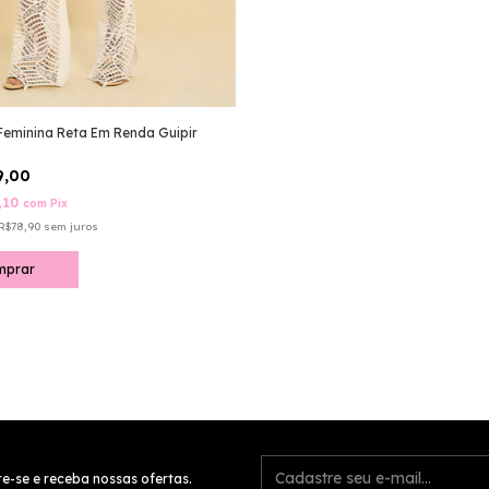
Feminina Reta Em Renda Guipir
9,00
,10
com
Pix
R$78,90
sem juros
mprar
e-se e receba nossas ofertas.