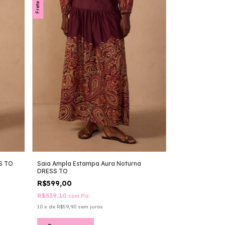
S TO
Saia Ampla Estampa Aura Noturna
DRESS TO
R$599,00
R$539,10
com
Pix
10
x
de
R$59,90
sem juros