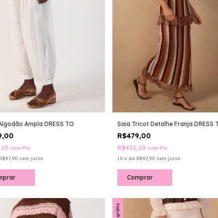
 Algodão Ampla DRESS TO
Saia Tricot Detalhe Franja DRESS 
9,00
R$479,00
,10
R$431,10
com
Pix
com
Pix
R$47,90
sem juros
10
x
de
R$47,90
sem juros
mprar
Comprar
Frete grátis