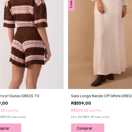
Tricot Dunas DRESS TO
Saia Longa Renda Off White DRES
9,00
R$559,00
,10
R$503,10
com
Pix
com
Pix
R$33,90
sem juros
10
x
de
R$55,90
sem juros
mprar
Comprar