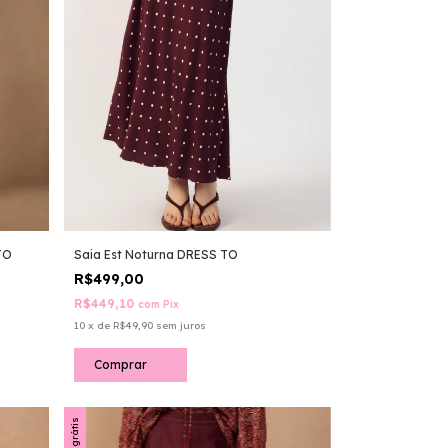
TO
Saia Est Noturna DRESS TO
R$499,00
R$449,10
com
Pix
10
x
de
R$49,90
sem juros
Comprar
Frete grátis